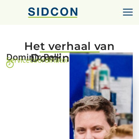
Het verhaal van
Dominic Balk
Dominic Balk
Servicecoördinator