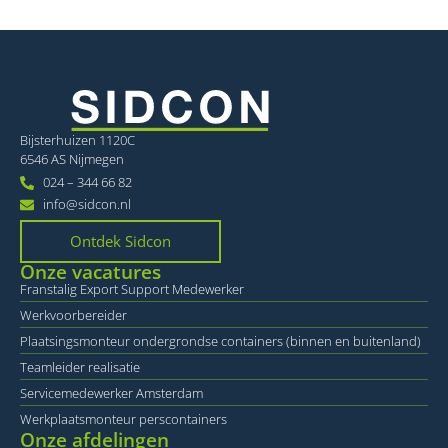
strikt noodzakelijke cookies.
Provider
/
Naam
Vervaldatum
O
Domein
li_gc
6 maanden
Wo
LinkedIn
o
Corporation
va
.linkedin.com
sl
Bijsterhuizen 1120C
ge
co
6546 AS Nijmegen
es
024 – 344 66 82
d
info@sidcon.nl
VISITOR_PRIVACY_METADATA
6 maanden
De
YouTube
wo
.youtube.com
o
Ontdek Sidcon
t
de
Onze vacatures
pr
Franstalig Export Support Medewerker
v
in
Werkvoorbereider
si
He
Plaatsingsmonteur ondergrondse containers (binnen en buitenland)
Google
ge
Privacy Policy
t
Teamleider realisatie
d
Servicemedewerker Amsterdam
be
ve
Werkplaatsmonteur perscontainers
pr
in
Onze afdelingen