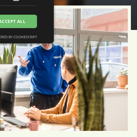
ACCEPT ALL
RED BY COOKIESCRIPT
d
e website cannot be
 op te slaan voor
le doeleinden
mming van de
ctie met de site op
 toestemming van de
privacybeleid en
n gerespecteerd in