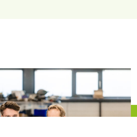
websitebezoeker de
ebruikt.
eergaven van
t delen van de