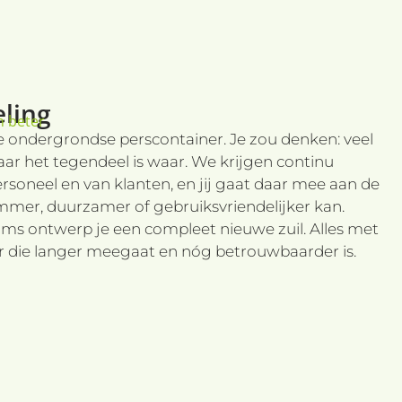
-Script.com-service
e onthouden. De
oodzakelijk om
scription
ling
n beter
e ondergrondse perscontainer. Je zou denken: veel
eze cookie alleen
de taalcookie
siestatus te
gt voor de goede
aar het tegendeel is waar. We krijgen continu
en, wordt deze
t zijn ingelogd.
rsoneel en van klanten, en jij gaat daar mee aan de
cs, waarbij het
bevat van het
immer, duurzamer of gebruiksvriendelijker kan.
oert informatie uit
en variatie op de
n over eventuele
soms ontwerp je een compleet nieuwe zuil. Alles met
s die Google
ordat hij de
er die langer meegaat en nóg betrouwbaarder is.
cs - wat een
oert informatie uit
yseservice van
n over eventuele
te onderscheiden
ordat hij de
lant-ID. Het is
uikt om bezoekers-,
erapporten van de
igendom van Google)
eker cookies
at een unieke
 wordt gebruikt om
-video's die in