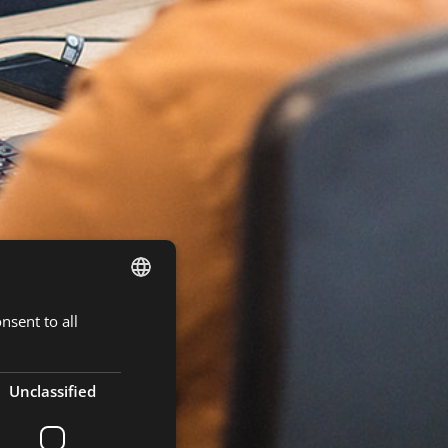
nsent to all
DUTCH
ENGLISH
FRENCH
Unclassified
GERMAN