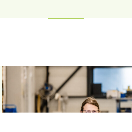
sites zijn ingesloten; het kan ook bepalen of de 
nieuwe of oude versie van de YouTube-interface g
Session
Deze cookie wordt door YouTube ingesteld om w
Google LLC
ingesloten video's bij te houden.
.youtube.com
1 year
Dit is een Microsoft MSN 1st party cookie voor he
Microsoft
inhoud van de website via social media.
Corporation
.linkedin.com