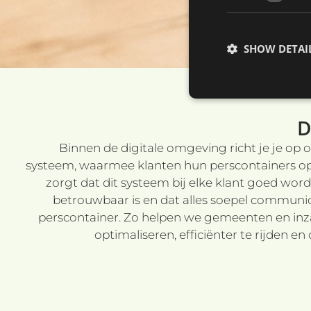
SHOW DETAI
D
Strictly necessary c
Binnen de digitale omgeving richt je je o
used properly without
systeem, waarmee klanten hun perscontainers op 
Name
zorgt dat dit systeem bij elke klant goed word
betrouwbaar is en dat alles soepel communic
li_gc
perscontainer. Zo helpen we gemeenten en in
optimaliseren, efficiënter te rijden e
VISITOR_PRIVACY_