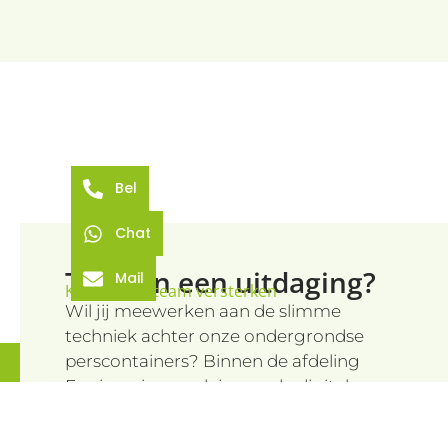
YSC
bcookie
Bel
Chat
Toe aan een uitdaging?
Mail
Kom je ons team versterken
Wil jij meewerken aan de slimme
techniek achter onze ondergrondse
perscontainers? Binnen de afdeling
Engineering werk je aan de digitale en
softwarematige kant van onze
producten. Met jouw ideeën en