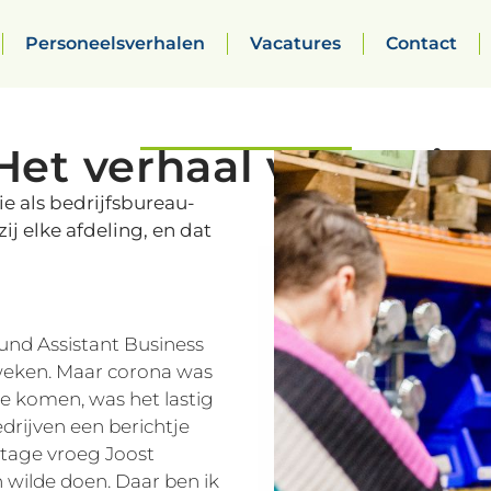
Personeelsverhalen
Vacatures
Contact
Het verhaal van Isnin
ie als bedrijfsbureau-
j elke afdeling, en dat
round Assistant Business
 weken. Maar corona was
e komen, was het lastig
drijven een berichtje
stage vroeg Joost
n wilde doen. Daar ben ik