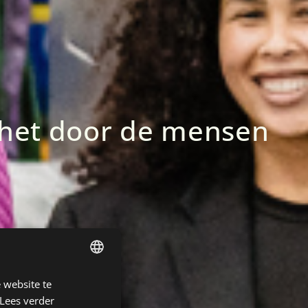
mt het door de mensen
 website te
DUTCH
Lees verder
ENGLISH