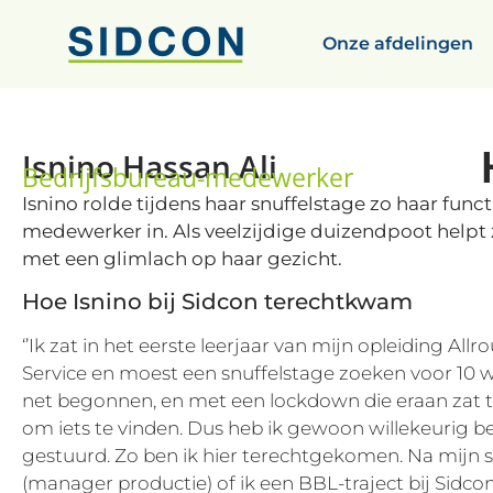
Onze afdelingen
Isnino Hassan Ali
Bedrijfsbureau-medewerker
Isnino rolde tijdens haar snuffelstage zo haar funct
medewerker in. Als veelzijdige duizendpoot helpt zi
met een glimlach op haar gezicht.
Hoe Isnino bij Sidcon terechtkwam
‘’Ik zat in het eerste leerjaar van mijn opleiding All
Service en moest een snuffelstage zoeken voor 10
net begonnen, en met een lockdown die eraan zat t
om iets te vinden. Dus heb ik gewoon willekeurig be
gestuurd. Zo ben ik hier terechtgekomen. Na mijn 
(manager productie) of ik een BBL-traject bij Sidco