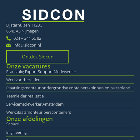
Provider
/
Naam
Vervaldatum
O
Domein
li_gc
6 maanden
Wo
LinkedIn
o
Corporation
Bijsterhuizen 1120C
va
.linkedin.com
sl
6546 AS Nijmegen
ge
024 – 344 66 82
co
es
info@sidcon.nl
d
Ontdek Sidcon
VISITOR_PRIVACY_METADATA
6 maanden
De
YouTube
wo
.youtube.com
Onze vacatures
o
t
Franstalig Export Support Medewerker
de
pr
Werkvoorbereider
v
in
Plaatsingsmonteur ondergrondse containers (binnen en buitenland)
si
Teamleider realisatie
He
Google
ge
Privacy Policy
Servicemedewerker Amsterdam
t
d
Werkplaatsmonteur perscontainers
be
Onze afdelingen
ve
pr
Service
in
h
Engineering
w
ge