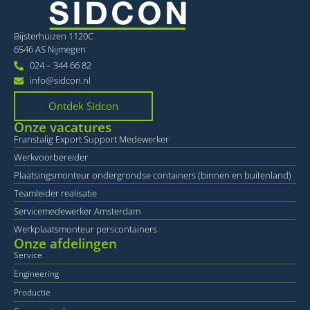
Naam
Vervaldatum
O
Domein
li_gc
6 maanden
Wo
LinkedIn
Bijsterhuizen 1120C
o
Corporation
va
6546 AS Nijmegen
.linkedin.com
sl
024 – 344 66 82
ge
co
info@sidcon.nl
es
d
Ontdek Sidcon
VISITOR_PRIVACY_METADATA
6 maanden
De
YouTube
Onze vacatures
wo
.youtube.com
o
Franstalig Export Support Medewerker
t
de
Werkvoorbereider
pr
v
Plaatsingsmonteur ondergrondse containers (binnen en buitenland)
in
Teamleider realisatie
si
He
Google
Servicemedewerker Amsterdam
ge
Privacy Policy
t
Werkplaatsmonteur perscontainers
d
Onze afdelingen
be
ve
Service
pr
in
Engineering
h
w
Productie
ge
t