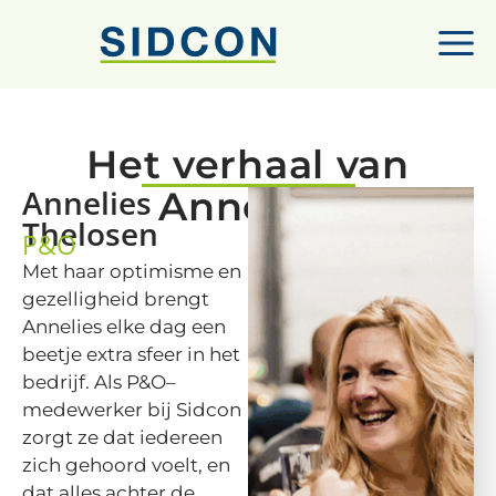
Het verhaal van
Annelies
Annelies
Thelosen
P&O
Met haar optimisme en
gezelligheid brengt
Annelies elke dag een
beetje extra sfeer in het
bedrijf. Als P&O–
medewerker bij Sidcon
zorgt ze dat iedereen
zich gehoord voelt, en
dat alles achter de