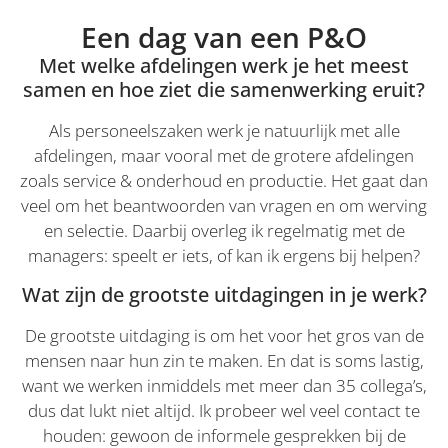
co
es
Een dag van een P&O
d
VISITOR_PRIVACY_METADATA
6 maanden
De
Met welke afdelingen werk je het meest
YouTube
wo
.youtube.com
samen en hoe ziet die samenwerking eruit?
o
t
de
Als personeelszaken werk je natuurlijk met alle
pr
v
afdelingen, maar vooral met de grotere afdelingen
in
si
zoals service & onderhoud en productie. Het gaat dan
He
Google
ge
veel om het beantwoorden van vragen en om werving
Privacy Policy
t
en selectie. Daarbij overleg ik regelmatig met de
d
be
managers: speelt er iets, of kan ik ergens bij helpen?
ve
pr
in
Wat zijn de grootste uitdagingen in je werk?
h
w
ge
De grootste uitdaging is om het voor het gros van de
t
se
mensen naar hun zin te maken. En dat is soms lastig,
want we werken inmiddels met meer dan 35 collega’s,
CookieScriptConsent
1 maand
De
CookieScript
wo
sidcon.nl
dus dat lukt niet altijd. Ik probeer wel veel contact te
do
Sc
houden: gewoon de informele gesprekken bij de
o