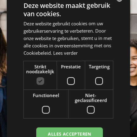
Deze website maakt gebruik
van cookies.
DUTCH
Deze website gebruikt cookies om uw
ENGLISH
gebruikerservaring te verbeteren. Door
''De grootste
FRENCH
onze website te gebruiken, stemt u in met
uitdaging is om het
alle cookies in overeenstemming met ons
GERMAN
Cookiebeleid.
Lees verder
voor het gros van de
Strikt
Prestatie
Targeting
noodzakelijk
mensen naar hun
zin te maken. En dat
Functioneel
Niet-
is soms lastig, want
geclassificeerd
we werken
inmiddels met meer
ALLES ACCEPTEREN