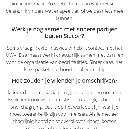
c
koffieautomaat. Zo voel ik beter aan wat mensen
va
o
belangrijk vinden, wat er speelt en of we daar iets mee
c
kunnen.
va
Sc
no
Werk je nog samen met andere partijen
co
buiten Sidcon?
Soms vraag ik extern advies of heb ik contact met het
UWV. Daarnaast werk ik natuurlijk samen met partijen
Provider
Provider
/
Naam
Naam
Vervaldatum
Vervaldatum
Omschrijvi
Om
Provider
/
Domein
Domein
voor de organisatie van bedrijfsuitjes, Sinterklaas, het
Naam
Vervaldatum
Omschrijving
/
Domein
kerstpakket, dat hoort er allemaal bij.
wp-
_hjSessionUser_3550799
.sidcon.nl
1 jaar
Sessie
Sl
OnTheGoSystems
wpml_current_language
hu
_ga_VKJQJH3ZVM
.sidcon.nl
Ltd.
1 jaar 1
Deze cookie wordt
op
_hjSession_3550799
.sidcon.nl
30 minuten
sidcon.nl
maand
gebruikt door
Hoe zouden je vrienden je omschrijven?
Provider
/
wo
Naam
Vervaldatum
Omschrij
Google Analytics
Domein
co
om de sessiestatus
in
te behouden.
Ik denk dat ze me sociaal en gezellig zouden noemen.
lidc
1 dag
Dit is ee
Microsoft
in
MSN 1st 
Corporation
ge
_gat_UA-
.sidcon.nl
60 seconden
Dit is een
En ik denk ook wel optimistisch en vrolijk, ik ben niet
die zorgt
.linkedin.com
u 
52406578-1
patroontype-
goede we
ta
snel chagrijnig. Dat is op het werk ook fijn, want je
cookie ingesteld
deze webs
in
door Google
moet toegankelijk zijn voor mensen. Als je met een
AJA
Analytics, waarbij
_gcl_au
3 maanden
Deze coo
Google LLC
te
het
chagrijnig hoofd zit of overal over klaagt, komen
ingestel
.sidcon.nl
on
patroonelement in
Doublecli
wo
de naam het
mensen veel minder snel naar je toe.
informati