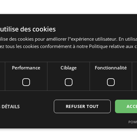
utilise des cookies
lise des cookies pour améliorer l"expérience utilisateur. En utilisa
z tous les cookies conformément à notre Politique relative aux c
Performance
Ciblage
Fonctionnalité
és : pdf, txt, docx, doc, dotx, Taille max. des fichiers : 32 MB
 DÉTAILS
REFUSER TOUT
ACC
re)
ring
gelezen en ga hiermee akkoord
POWE
ictement nécessaires
Performance
Ciblage
Fonctionnalité
Non classi