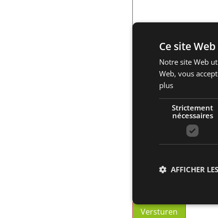
Ce site Web 
Notre site Web uti
Web, vous accepte
plus
Strictement
CV upload
nécessaires
Types de fichiers accept
AFFICHER LES
Toestemming
(Nécessai
Akkoord
(Nécessaire)
Ik heb de
privacyverkla
Str