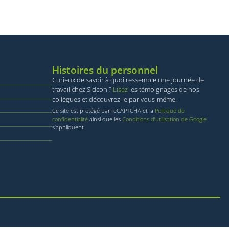
n des utilisateurs et
saires.
 op te slaan voor
Histoires du personnel
le doeleinden
Curieux de savoir à quoi ressemble une journée de
travail chez Sidcon ?
Lisez
les témoignages de nos
mming van de
collègues et découvrez-le par vous-même.
ctie met de site op
 toestemming van de
Ce site est protégé par reCAPTCHA et la
Politique de
privacybeleid en
confidentialité
ainsi que les
Conditions d’utilisation de Google
n gerespecteerd in
s’appliquent.
-Script.com-service
e onthouden. De
oodzakelijk om
Description