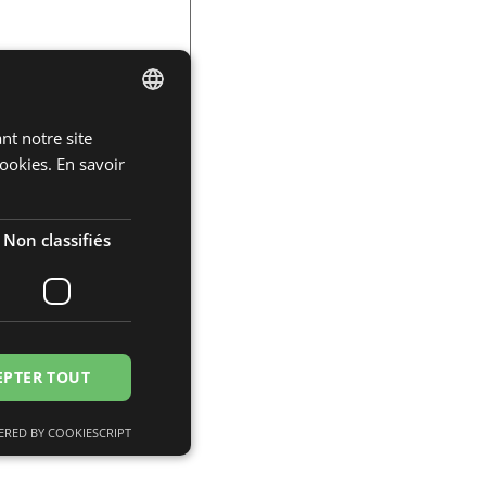
nt notre site
DUTCH
ookies.
En savoir
ENGLISH
FRENCH
Non classifiés
GERMAN
.
EPTER TOUT
RED BY COOKIESCRIPT
fiés