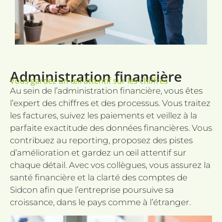
toek
sessi
CookieScriptConsent
1 mois
Deze
CookieScript
word
sidcon.nl
door
Scri
om 
cook
van 
Administration financière
onth
Vous gardez un œil attentif sur les chiffres
cook
van 
Au sein de l’administration financière, vous êtes
Scrip
l’expert des chiffres et des processus. Vous traitez
nood
corr
les factures, suivez les paiements et veillez à la
parfaite exactitude des données financières. Vous
contribuez au reporting, proposez des pistes
d’amélioration et gardez un œil attentif sur
Fournisseur
Nom
Expiration
Description
/ Domaine
Fournisseur /
chaque détail. Avec vos collègues, vous assurez la
Nom
Expiration
Descr
Fournisseur
Domaine
Nom
Expiration
Description
santé financière et la clarté des comptes de
_hjSessionUser_3550799
.sidcon.nl
1 an
/ Domaine
wp-
Session
Slaat
OnTheGoSystems
Fournisseur /
Sidcon afin que l’entreprise poursuive sa
Nom
Expiration
Description
_hjSession_3550799
.sidcon.nl
30
wpml_current_language
huidi
_ga_VKJQJH3ZVM
.sidcon.nl
Ltd.
1 an 1
Deze cookie
Domaine
minutes
op. S
sidcon.nl
mois
wordt
croissance, dans le pays comme à l’étranger.
word
gebruikt door
lidc
1 jour
Dit is een
Microsoft
cooki
Google
Microsoft 
Corporation
inges
Analytics om