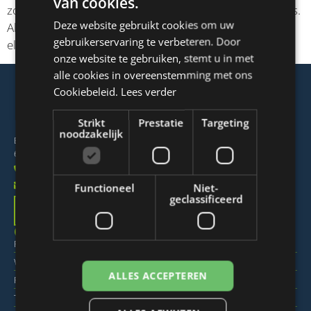
van cookies.
DUTCH
zorg jij dat alles klaarstaat en voldoet aan de klant wens.
Deze website gebruikt cookies om uw
Als productiemedewerker zet jij de pers van A tot Z in
ENGLISH
gebruikerservaring te verbeteren. Door
elkaar.
FRENCH
onze website te gebruiken, stemt u in met
alle cookies in overeenstemming met ons
GERMAN
Cookiebeleid.
Lees verder
Strikt
Prestatie
Targeting
noodzakelijk
Bijsterhuizen 1120C
6546 AS Nijmegen
024 – 344 66 82
info@sidcon.nl
Functioneel
Niet-
geclassificeerd
Ontdek Sidcon
Onze vacatures
Franstalig Export Support Medewerker
Werkvoorbereider
ALLES ACCEPTEREN
Plaatsingsmonteur ondergrondse containers (binnen en buitenland)
Teamleider realisatie