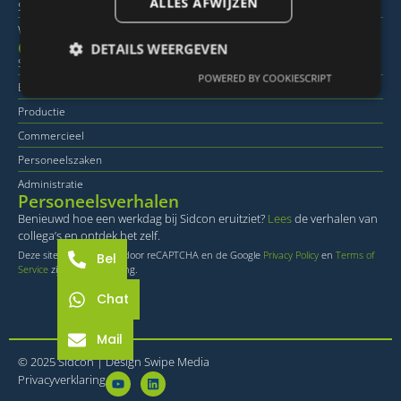
ALLES AFWIJZEN
Servicemedewerker Amsterdam
Werkplaatsmonteur perscontainers
Onze afdelingen
DETAILS WEERGEVEN
Service
POWERED BY COOKIESCRIPT
Engineering
Productie
Strikt noodzakelijk
Prestatie
Targeting
Commercieel
Functioneel
Niet-geclassificeerd
Personeelszaken
Strikt noodzakelijke cookies maken de
Administratie
kernfunctionaliteiten van de website mogelijk, zoals
Personeelsverhalen
gebruikersaanmelding en accountbeheer. De
Benieuwd hoe een werkdag bij Sidcon eruitziet?
Lees
de verhalen van
website kan niet goed worden gebruikt zonder de
collega’s en ontdek het zelf.
strikt noodzakelijke cookies.
Deze site is beschermd door reCAPTCHA en de Google
Privacy Policy
en
Terms of
Bel
Provider
/
Service
zijn van toepassing.
Naam
Vervaldatum
O
Domein
Chat
li_gc
6 maanden
Wo
LinkedIn
o
Corporation
va
.linkedin.com
Mail
sl
ge
© 2025 Sidcon |
Design Swipe Media
co
Privacyverklaring
es
d