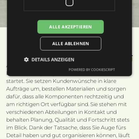
ALLE AKZEPTIEREN
ALLE ABLEHNEN
Arbeitsvorbereiter
Gute Vorbereitung macht einen Unterschied
DETAILS ANZEIGEN
Als Arbeitsvorbereiter stellen Sie sicher, dass alles
POWERED BY COOKIESCRIPT
bis ins Detail geregelt ist, bevor die Produktion
startet. Sie setzen Kundenwünsche in klare
Unbedingt erforderlich
Performance
Aufträge um, bestellen Materialien und sorgen
Targeting
Funktionalität
Unklassifizierte
dafür, dass alle Komponenten rechtzeitig und
am richtigen Ort verfügbar sind. Sie stehen mit
Unbedingt erforderliche Cookies ermöglichen
wesentliche Kernfunktionen der Website wie die
verschiedenen Abteilungen in Kontakt und
Benutzeranmeldung und die Kontoverwaltung.
behalten Planung, Qualität und Fortschritt stets
Ohne die unbedingt erforderlichen Cookies kann
die Website nicht ordnungsgemäß verwendet
im Blick. Dank der Tatsache, dass Sie Auge fürs
werden.
Detail haben und gut organisieren können, läuft
Anbieter /