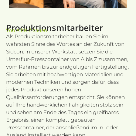
t
se
CookieScriptConsent
1 Monat
D
CookieScript
w
sidcon.nl
d
Produktionsmitarbeiter
Sc
Von A bis Z bauen
o
c
Als Produktionsmitarbeiter bauen Sie im
v
wahrsten Sinne des Wortes an der Zukunft von
o
c
Sidcon. In unserer Werkstatt setzen Sie die
v
Sc
Unterflur-Presscontainer von A bis Z zusammen,
n
co
vom Rahmen bis zur endgültigen Fertigstellung.
Sie arbeiten mit hochwertigen Materialien und
modernen Techniken und sorgen dafür, dass
jedes Produkt unseren hohen
Anbieter
Anbieter /
Name
Ablaufdatum
Be
Qualitätsanforderungen entspricht. Sie können
Name
/
Domäne
Ablaufdatum
Beschreibu
Anbieter
Domäne
auf Ihre handwerklichen Fähigkeiten stolz sein
wp-
Session
Sl
OnTheGoSystems
Name
/
Ablaufdatum
Beschreibung
wpml_current_language
hu
und sehen am Ende des Tages ein greifbares
_hjSessionUser_3550799
.sidcon.nl
Ltd.
1 Jahr
Domäne
Anbieter /
Name
Ablaufdatum
Beschrei
op
sidcon.nl
Domäne
Ergebnis: einen komplett gebauten
wo
_hjSession_3550799
.sidcon.nl
30 Minuten
_ga_VKJQJH3ZVM
.sidcon.nl
1 Jahr 1
Deze cookie wordt
co
Monat
gebruikt door
lidc
1 Tag
Dit is ee
Microsoft
Presscontainer, der anschließend im In- oder
in
Google Analytics 
MSN 1st 
Corporation
in
de sessiestatus te
Ausland installiert werden kann.
die zorg
.linkedin.com